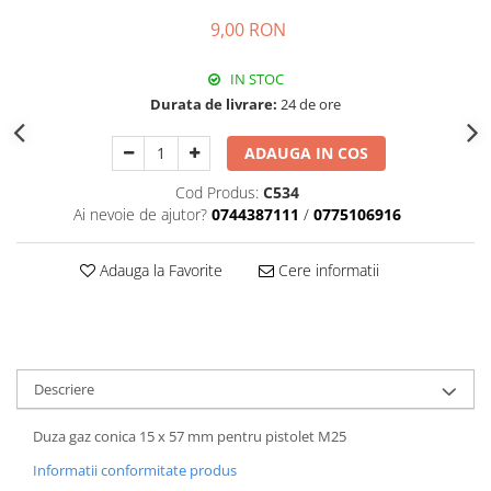
9,00 RON
IN STOC
Durata de livrare:
24 de ore
ADAUGA IN COS
Cod Produs:
C534
Ai nevoie de ajutor?
0744387111
/
0775106916
Adauga la Favorite
Cere informatii
Descriere
Duza gaz conica 15 x 57 mm pentru pistolet M25
Informatii conformitate produs