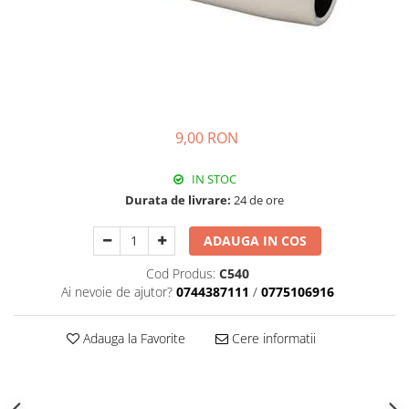
Pistolete sudura TIG/WIG
Aparate de taiere cu plasma
Incalzitoare, sobe cu ulei ars
Piese incalzitoare cu ulei ars MTM
Compresoare
9,00 RON
Aparate de sudura industriale
Aparate de sudura laser
IN STOC
Durata de livrare:
24 de ore
Aparate de tras tabla-tinichigerie
auto
ADAUGA IN COS
Aparate multifunctionale
Discuri abrazive, taiere, slefuire,
Cod Produs:
C540
polizare
Ai nevoie de ajutor?
0744387111
/
0775106916
Discuri de polizare finisare
Discuri hibrid de slefuire polizare
Adauga la Favorite
Cere informatii
Discuri lamelare
Dulapuri scule, carucioare de scule