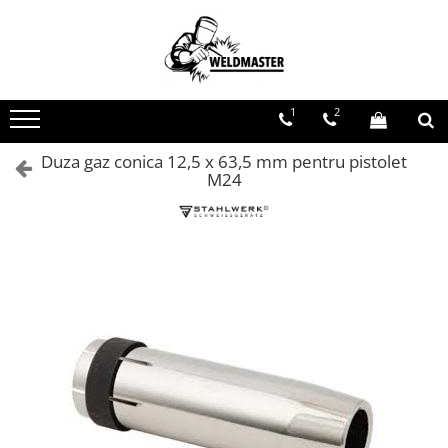
Toate Produsele
Aparate sudura MMA
1
2
Aparate de sudura fara gaz
Aparate de sudura MIG-MAG
Duza gaz conica 12,5 x 63,5 mm pentru pistolet
M24
Aparate de sudura TIG-WIG
Aparate sudura aluminiu AC/DC
Masti de sudura cu cristale lichide
Accesorii sudura
Accesorii MIG MAG
Accesorii taiere cu plasma
Accesorii TIG/WIG
Butelii gaz
Consumabile, accesorii laser
Pistolete sudura MIG/MAG