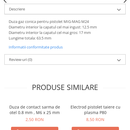
Echipamente de protectie
Descriere
Lichide, sprayuri sudura
Mese de sudura
Duza gaz conica pentru pistolet MIG-MAG M24
Pachete aparate sudura
Diametru interior la capatul cel mai ingust: 12.5 mm
Diametru interior la capatul cel mai gros: 17 mm
Sarma sudura, baghete TIG,
Lungime totala: 63.5 mm
electrozi sudura
Sarma sudura
Informatii conformitate produs
Baghete sudura WIG (TIG)
Review-uri
(0)
Electrozi sudura
Taiere sudare oxigaz
Unitati de extragere a fumului
PRODUSE SIMILARE
Duza de contact sarma de
Electrod pistolet taiere cu
otel 0.8 mm , M6 x 25 mm
plasma P80
2,50 RON
8,50 RON