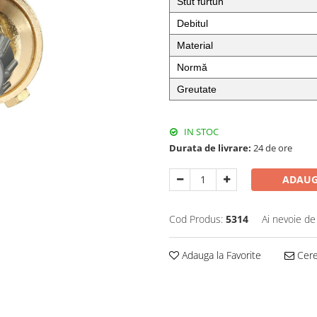
Stut furtun
Debitul
Material
Normă
Greutate
IN STOC
Durata de livrare:
24 de ore
ADAUG
Cod Produs:
5314
Ai nevoie de
Adauga la Favorite
Cere 