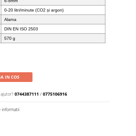
6-8mm
0-20 litri/minute (CO2 și argon)
Alama
DIN EN ISO 2503
570 g
A IN COS
 ajutor?
0744387111
/
0775106916
informatii