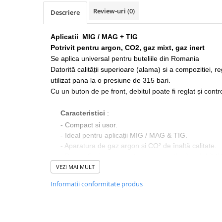
Echipamente de protectie
Review-uri
(0)
Descriere
Lichide, sprayuri sudura
Mese de sudura
Aplicatii
MIG / MAG + TIG
Pachete aparate sudura
Potrivit pentru argon, CO2,
gaz mixt, gaz inert
Sarma sudura, baghete TIG,
Se aplica universal pentru buteliile din Romania
electrozi sudura
Datorită calității superioare (alama) si a compozitiei, r
Sarma sudura
utilizat pana la o presiune de 315 bari.
Cu un buton de pe front, debitul poate fi reglat și control
Baghete sudura WIG (TIG)
Electrozi sudura
Caracteristici
:
Taiere sudare oxigaz
- Compact si usor.
- Ideal pentru aplicații MIG / MAG & TIG.
Unitati de extragere a fumului
- Aparatura de gaz argon și CO² de înaltă calitate.
- Doua afisaje mari pentru presiune (bar) și debit (li
- Manometrele robuste sunt ușor de citit.
VEZI MAI MULT
- Debit variabil în mod variabil de 0-20 litri pe minut
Informatii conformitate produs
Date tehnice
Gaz
gaz inert, gaz mixt