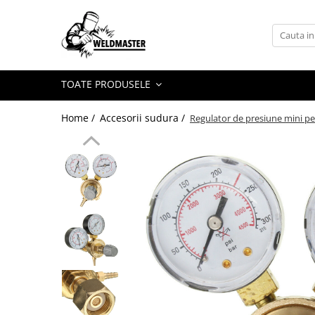
Toate Produsele
Aparate sudura MMA
TOATE PRODUSELE
Aparate de sudura fara gaz
Aparate de sudura MIG-MAG
Home /
Accesorii sudura /
Regulator de presiune mini p
Aparate de sudura TIG-WIG
Aparate sudura aluminiu AC/DC
Masti de sudura cu cristale lichide
Accesorii sudura
Accesorii MIG MAG
Accesorii taiere cu plasma
Accesorii TIG/WIG
Butelii gaz
Consumabile, accesorii laser
Pistolete sudura MIG/MAG