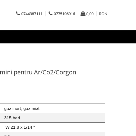
0744387111
0775106916
0,00
RON
 mini pentru Ar/Co2/Corgon
gaz inert, gaz mixt
315 bari
W 21,8 x 1/14 "