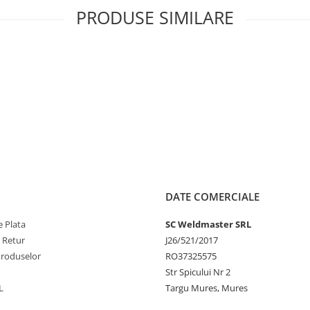
PRODUSE SIMILARE
O2 și argon)
DATE COMERCIALE
 Plata
SC Weldmaster SRL
e Retur
J26/521/2017
Produselor
RO37325575
Str Spicului Nr 2
L
Targu Mures, Mures