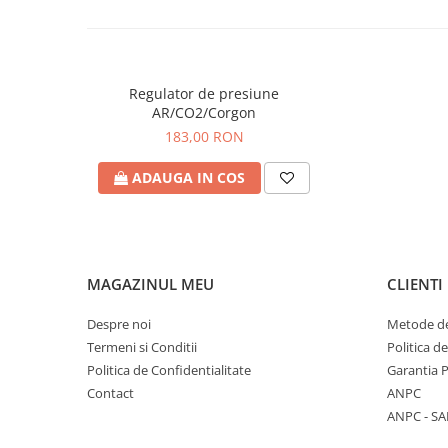
Presiune maximă
315 bari
Filet robinet
W 21,8 x 1/14 "
Stut furtun
6-8mm
Regulator de presiune
Debitul
AR/CO2/Corgon
0-20 litri/minute (C
183,00 RON
Alama
Material
ADAUGA IN COS
Normă
DIN EN ISO 2503
Greutate
570 g
MAGAZINUL MEU
CLIENTI
Despre noi
Metode de
Termeni si Conditii
Politica d
Politica de Confidentialitate
Garantia 
Contact
ANPC
ANPC - SA