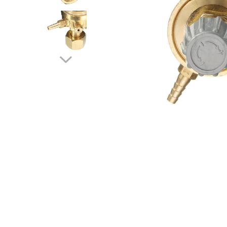
Pistolete sudura TIG/WIG
Aparate de taiere cu plasma
Incalzitoare, sobe cu ulei ars
Piese incalzitoare cu ulei ars MTM
Compresoare
Aparate de sudura industriale
Aparate de sudura laser
Aparate de tras tabla-tinichigerie
auto
Aparate multifunctionale
Discuri abrazive, taiere, slefuire,
polizare
Discuri de polizare finisare
Discuri hibrid de slefuire polizare
Discuri lamelare
Dulapuri scule, carucioare de scule