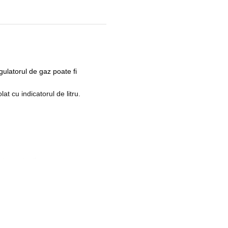
egulatorul de gaz poate fi
at cu indicatorul de litru.
tri pe minut).
.