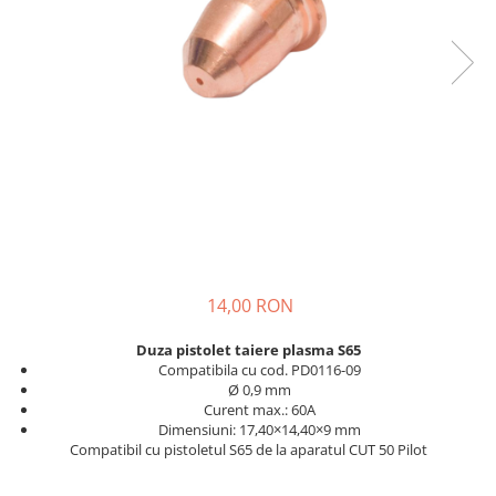
Pistolete sudura TIG/WIG
Aparate de taiere cu plasma
Incalzitoare, sobe cu ulei ars
Piese incalzitoare cu ulei ars MTM
Compresoare
Aparate de sudura industriale
Aparate de sudura laser
Aparate de tras tabla-tinichigerie
auto
Aparate multifunctionale
14,00 RON
Discuri abrazive, taiere, slefuire,
polizare
Duza pistolet taiere plasma S65
Compatibila cu cod. PD0116-09
Discuri de polizare finisare
Ø 0,9 mm
Discuri hibrid de slefuire polizare
Curent max.: 60A
Dimensiuni: 17,40×14,40×9 mm
Discuri lamelare
Compatibil cu pistoletul S65 de la aparatul CUT 50 Pilot
Dulapuri scule, carucioare de scule