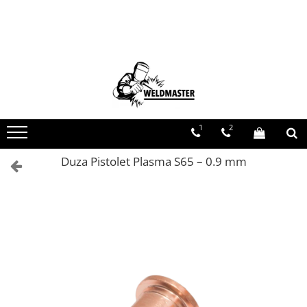
Toate Produsele
Aparate sudura MMA
Aparate de sudura fara gaz
Aparate de sudura MIG-MAG
Aparate de sudura TIG-WIG
1
2
Aparate sudura aluminiu AC/DC
Duza Pistolet Plasma S65 – 0.9 mm
Masti de sudura cu cristale lichide
Accesorii sudura
Accesorii MIG MAG
Accesorii taiere cu plasma
Accesorii TIG/WIG
Butelii gaz
Consumabile, accesorii laser
Pistolete sudura MIG/MAG