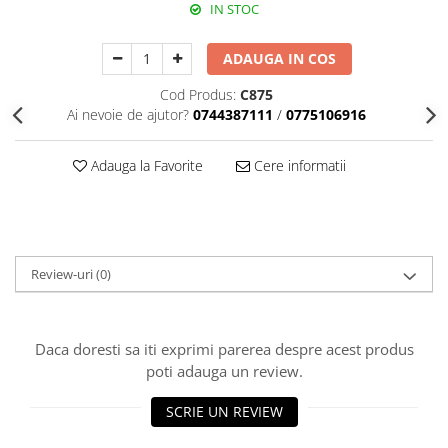
Echipamente de protectie
IN STOC
Lichide, sprayuri sudura
ADAUGA IN COS
Mese de sudura
Pachete aparate sudura
Cod Produs:
C875
Sarma sudura, baghete TIG,
Ai nevoie de ajutor?
0744387111
/
0775106916
electrozi sudura
Sarma sudura
Adauga la Favorite
Cere informatii
Baghete sudura WIG (TIG)
Electrozi sudura
Taiere sudare oxigaz
Review-uri
(0)
Unitati de extragere a fumului
Daca doresti sa iti exprimi parerea despre acest produs
poti adauga un review.
SCRIE UN REVIEW