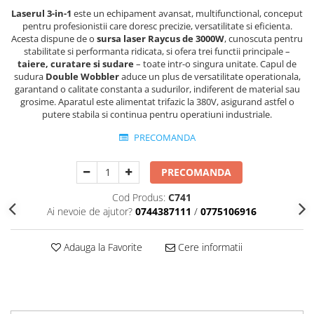
Laserul 3-in-1
este un echipament avansat, multifunctional, conceput
pentru profesionistii care doresc precizie, versatilitate si eficienta.
Acesta dispune de o
sursa laser Raycus de 3000W
, cunoscuta pentru
stabilitate si performanta ridicata, si ofera trei functii principale –
taiere, curatare si sudare
– toate intr-o singura unitate. Capul de
sudura
Double Wobbler
aduce un plus de versatilitate operationala,
garantand o calitate constanta a sudurilor, indiferent de material sau
grosime. Aparatul este alimentat trifazic la 380V, asigurand astfel o
putere stabila si continua pentru operatiuni industriale.
PRECOMANDA
PRECOMANDA
Cod Produs:
C741
Ai nevoie de ajutor?
0744387111
/
0775106916
Adauga la Favorite
Cere informatii