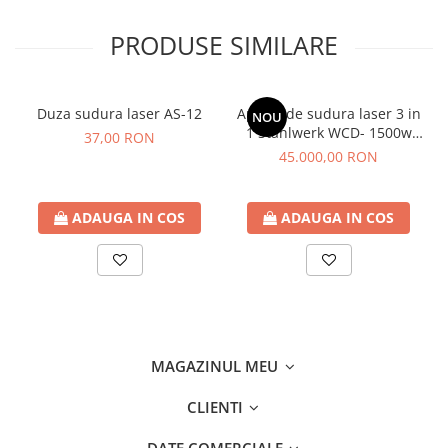
reduse, datorita capului Double Wobbler, care permite
reglaj fin si distribuirea uniforma a caldurii.
PRODUSE SIMILARE
Duza sudura laser AS-12
Aparat de sudura laser 3 in
NOU
1 Stahlwerk WCD- 1500w
37,00 RON
Laser Pro
45.000,00 RON
ADAUGA IN COS
ADAUGA IN COS
MAGAZINUL MEU
CLIENTI
DATE COMERCIALE