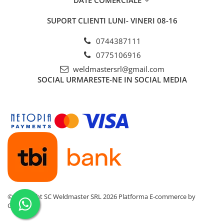
Sursa Laser Raycus de 3000W
: Sursa Raycus asigura
stabilitate si eficienta energetica ridicata, sustinand
SUPORT CLIENTI
LUNI- VINERI 08-16
performanta constanta chiar si in aplicatii industriale
solicitante, fiind potrivita pentru o gama variata de metale si
aliaje.
0744387111
Cap de Sudura Double Wobbler
: Capul Double Wobbler
0775106916
ofera modele de sudura reglabile, permitand operatorilor sa
personalizeze traseul si latimea sudurii pentru o
weldmastersrl@gmail.com
adaptabilitate ridicata si o precizie optima pe diferite tipuri de
SOCIAL
URMARESTE-NE IN SOCIAL MEDIA
materiale. Aceasta functie reduce stropii, creste penetrarea si
imbunatateste estetica generala a sudurii.
©Copyright SC Weldmaster SRL 2026
Platforma E-commerce by
Gomag