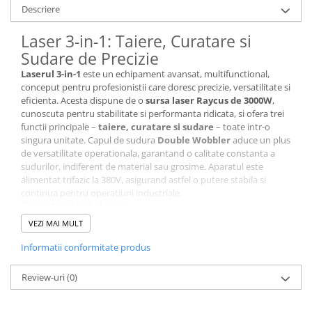
Descriere
Laser 3-in-1: Taiere, Curatare si
Sudare de Precizie
Laserul 3-in-1
este un echipament avansat, multifunctional,
conceput pentru profesionistii care doresc precizie, versatilitate si
eficienta. Acesta dispune de o
sursa laser Raycus de 3000W
,
cunoscuta pentru stabilitate si performanta ridicata, si ofera trei
functii principale –
taiere, curatare si sudare
– toate intr-o
singura unitate. Capul de sudura
Double Wobbler
aduce un plus
de versatilitate operationala, garantand o calitate constanta a
sudurilor, indiferent de material sau grosime. Aparatul este
alimentat trifazic la 380V, asigurand astfel o putere stabila si
continua pentru operatiuni industriale.
Caracteristici cheie:
Trei Functii Esentiale intr-un Singur Echipament
:
VEZI MAI MULT
Taiere
: Realizeaza taieri precise si curate, cu un minim de
zona afectata termic, ideale pentru contururi complexe si
Informatii conformitate produs
detalii fine.
Curatare
: Indepărtează eficient rugina, straturi de oxid si
Review-uri
(0)
contaminanti fara materiale abrazive, protejand
suprafetele si economisind timp in pregatirea acestora.
Sudare
: Ofera suduri uniforme si durabile, cu distorsiuni