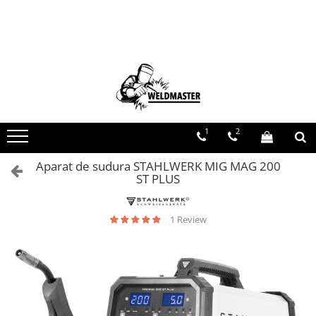
Toate Produsele
Aparate sudura MMA
Aparate de sudura fara gaz
Aparate de sudura MIG-MAG
Aparate de sudura TIG-WIG
1
2
Aparate sudura aluminiu AC/DC
Aparat de sudura STAHLWERK MIG MAG 200
Masti de sudura cu cristale lichide
ST PLUS
Accesorii sudura
Accesorii MIG MAG
1 Review
Accesorii taiere cu plasma
Accesorii TIG/WIG
Butelii gaz
Consumabile, accesorii laser
Pistolete sudura MIG/MAG