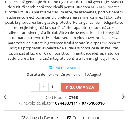
mai recentă generație de tehnologie IGBT de ultimă generație. Mașina
Echipamente de protectie
de sudură combinată este ideală pentru sudarea MIG MAG și are și
Lichide, sprayuri sudura
funcție Lift TIG. Aparatul de sudură este, de asemenea, potrivit pentru
sudarea cu electrozi și pentru prelucrarea sârmei cu miez FLUX. Este
Mese de sudura
posibilă și sudarea fără gaz de protecție. Pe lângă răcirea inteligentă cu
Pachete aparate sudura
protecție integrată la supraîncălzire, aparatul de sudură are o
Sarma sudura, baghete TIG,
alimentare sinergică a firului. Viteza de avans a firului este reglată
automat de curentul de sudare setat. În plus, invertorul ajustează
electrozi sudura
parametrii de putere la grosimea firului setată în dispozitiv, ceea ce
Sarma sudura
asigură proprietăți excelente de sudare și conduce la un rezultat
optimizat al lucrului. Ca un punct culminant deosebit, aparatul de
Baghete sudura WIG (TIG)
sudura are o lumina LED integrata pentru a ilumina ghidajul firului.
Electrozi sudura
PRECOMANDA
Taiere sudare oxigaz
Durata de livrare:
Disponibil din 10 August
Unitati de extragere a fumului
PRECOMANDA
Cod Produs:
C768
Ai nevoie de ajutor?
0744387111
/
0775106916
Adauga la Favorite
Cere informatii