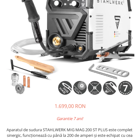
Pistolete sudura TIG/WIG
Aparate de taiere cu plasma
Incalzitoare, sobe cu ulei ars
Piese incalzitoare cu ulei ars MTM
Compresoare
Aparate de sudura industriale
Aparate de sudura laser
Aparate de tras tabla-tinichigerie
auto
Aparate multifunctionale
Discuri abrazive, taiere, slefuire,
polizare
Discuri de polizare finisare
1.699,00 RON
Discuri hibrid de slefuire polizare
Garantie 7 ani!
Discuri lamelare
Aparatul de sudura STAHLWERK MIG MAG 200 ST PLUS este complet
Dulapuri scule, carucioare de scule
sinergic, funcționează cu până la 200 de amperi și este echipat cu cea