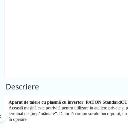
Echipamente de protectie
Lichide, sprayuri sudura
Mese de sudura
Pachete aparate sudura
Sarma sudura, baghete TIG,
electrozi sudura
Sarma sudura
Baghete sudura WIG (TIG)
Electrozi sudura
Taiere sudare oxigaz
Unitati de extragere a fumului
Descriere
Aparat de taiere cu plasmă cu invertor
PATON StandardC
Această mașină este potrivită pentru utilizare în ateliere private ș
terminal de „împământare”. Datorită compresorului încorporat, nu n
în operare