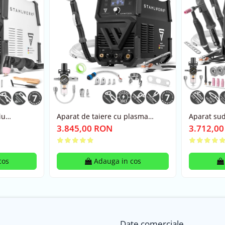
iu
Aparat de taiere cu plasma
Aparat sud
 Pulse +
profesional CUT 80 P Stahlwerk
Stahlwerk
3.845,00 RON
3.712,0
25 mm - Stahlwerk
MIG/TIG/
cos
Adauga in cos
Date comerciale