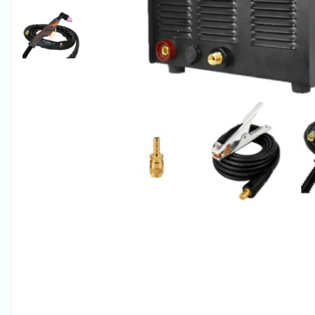
Pistolete sudura TIG/WIG
Aparate de taiere cu plasma
Incalzitoare, sobe cu ulei ars
Piese incalzitoare cu ulei ars MTM
Compresoare
Aparate de sudura industriale
Aparate de sudura laser
Aparate de tras tabla-tinichigerie
auto
Aparate multifunctionale
Discuri abrazive, taiere, slefuire,
polizare
Discuri de polizare finisare
Discuri hibrid de slefuire polizare
Discuri lamelare
Dulapuri scule, carucioare de scule