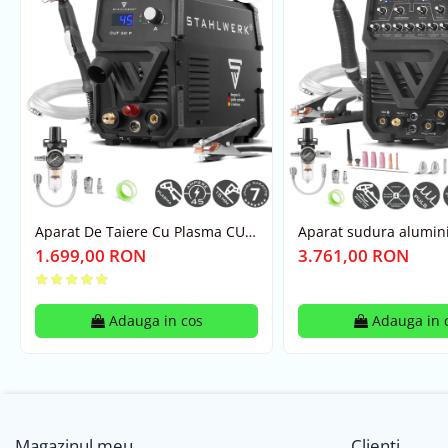
Aparat De Taiere Cu Plasma CUT
Aparat sudura alumin
45 Pilot Stahlwerk (15 Mm
profesional AC/DC 200
1.699,00 RON
3.761,00 RON
Grosime)
Plasma ST Stahlwerk
Adauga in cos
Adauga in 
Magazinul meu
Clienti