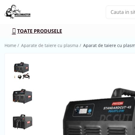
Toate Produsele
TOATE PRODUSELE
Aparate sudura MMA
Aparate de sudura fara gaz
Home /
Aparate de taiere cu plasma /
Aparat de taiere cu plas
Aparate de sudura MIG-MAG
Aparate de sudura TIG-WIG
Aparate sudura aluminiu AC/DC
Masti de sudura cu cristale lichide
Accesorii sudura
Accesorii MIG MAG
Accesorii taiere cu plasma
Accesorii TIG/WIG
Butelii gaz
Consumabile, accesorii laser
Pistolete sudura MIG/MAG