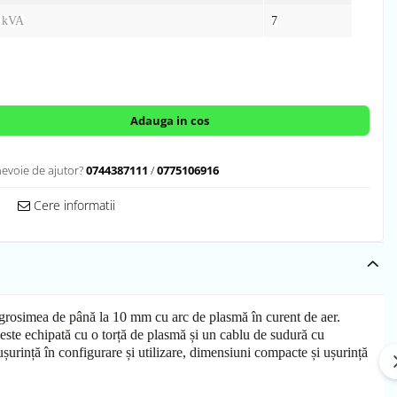
 kVA
7
Adauga in cos
nevoie de ajutor?
0744387111
/
0775106916
Cere informatii
u grosimea de până la 10 mm cu arc de plasmă în curent de aer.
 este echipată cu o torță de plasmă și un cablu de sudură cu
urință în configurare și utilizare, dimensiuni compacte și ușurință