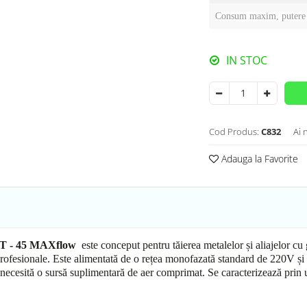
Consum maxim, putere
IN STOC
Cod Produs:
C832
Ai 
Adauga la Favorite
UT
-
45
MAXflow
este conceput pentru tăierea metalelor și aliajelor c
i profesionale. Este alimentată de o rețea monofazată standard de 220V și
ecesită o sursă suplimentară de aer comprimat. Se caracterizează prin uș