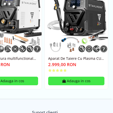
ura multifunctional
Aparat De Taiere Cu Plasma CUT
 CTM 416 puls
50 Pilot Stahlwerk (20 Mm
0 RON
2.999,00 RON
MMA/CUT
Grosime)
Adauga in cos
Adauga in cos
Suport clienti