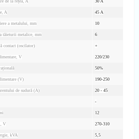
re de la rețea, A
30 A
e, A
45 A
iere a metalului, mm
10
 tăieturii metalice, mm
6
ă contact (oscilator)
+
limentare, V
220/230
rațională
50%
alimentare (V)
190-250
urentului de sudură (A)
20 - 45
-
ni
12
l, V
270-310
rgie, kVA
5,5