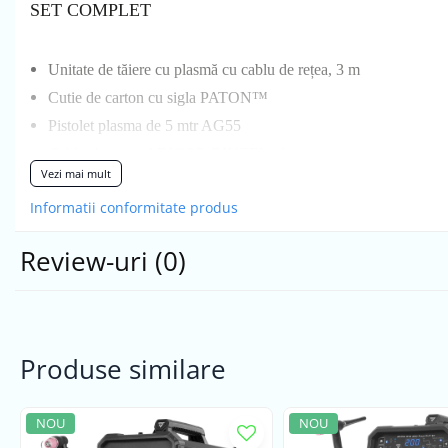
SET COMPLET
Unitate de tăiere cu plasmă cu cablu de rețea, 3 m
Cutie de carton cu sigla PATON™
Pistolet plasma de 5 mtr AG55
Cablu de masa ABICOR BINZEL, 4 m
Vezi mai mult
Filtru aer
Informatii conformitate produs
Manual de utilizare
Review-uri
(0)
Produse similare
NOU
NOU