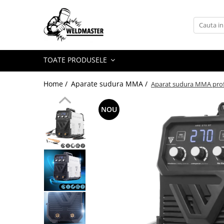
Toate Produsele
Aparate sudura MMA
TOATE PRODUSELE
Aparate de sudura fara gaz
Aparate de sudura MIG-MAG
Home /
Aparate sudura MMA /
Aparat sudura MMA profe
Aparate de sudura TIG-WIG
Aparate sudura aluminiu AC/DC
NOU
Masti de sudura cu cristale lichide
Accesorii sudura
Accesorii MIG MAG
Accesorii taiere cu plasma
Accesorii TIG/WIG
Butelii gaz
Consumabile, accesorii laser
Pistolete sudura MIG/MAG