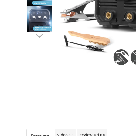
Pistolete sudura TIG/WIG
Aparate de taiere cu plasma
Incalzitoare, sobe cu ulei ars
Piese incalzitoare cu ulei ars MTM
Compresoare
Aparate de sudura industriale
Aparate de sudura laser
Aparate de tras tabla-tinichigerie
auto
Aparate multifunctionale
Discuri abrazive, taiere, slefuire,
polizare
Discuri de polizare finisare
Discuri hibrid de slefuire polizare
Discuri lamelare
Dulapuri scule, carucioare de scule
Video
(1)
Review-uri
(0)
Descriere