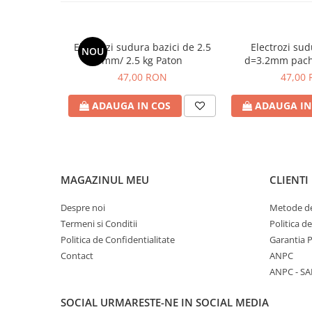
Electrozi sudura bazici de 2.5
Electrozi sudu
NOU
mm/ 2.5 kg Paton
d=3.2mm pach
47,00 RON
47,00
ADAUGA IN COS
ADAUGA IN
MAGAZINUL MEU
CLIENTI
Despre noi
Metode de
Termeni si Conditii
Politica d
Politica de Confidentialitate
Garantia 
Contact
ANPC
ANPC - SA
SOCIAL
URMARESTE-NE IN SOCIAL MEDIA