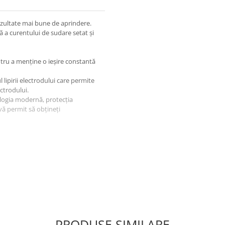
ezultate mai bune de aprindere.
 a curentului de sudare setat și
tru a menține o ieșire constantă
 lipirii electrodului care permite
ctrodului.
nologia modernă, protecția
 vă permit să obțineți
r
PRODUSE SIMILARE