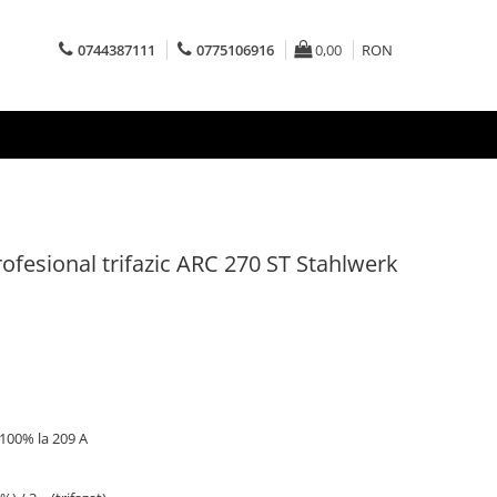
0744387111
0775106916
0,00
RON
fesional trifazic ARC 270 ST Stahlwerk
 100% la 209 A