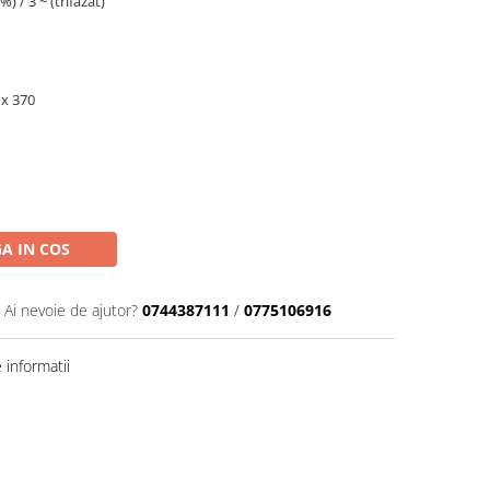
) / 3 ~ (trifazat)
 x 370
A IN COS
Ai nevoie de ajutor?
0744387111
/
0775106916
informatii