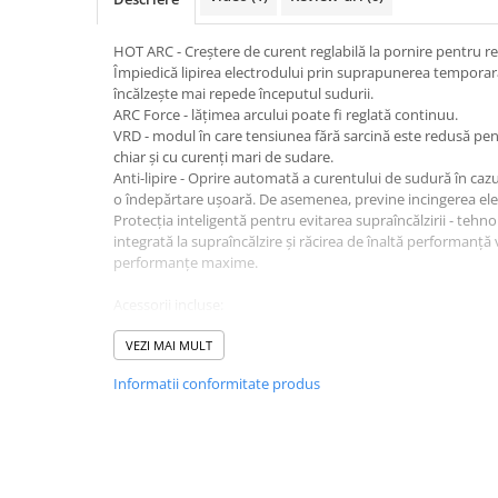
Echipamente de protectie
Lichide, sprayuri sudura
HOT ARC - Creștere de curent reglabilă la pornire pentru r
Mese de sudura
Împiedică lipirea electrodului prin suprapunerea temporară
încălzește mai repede începutul sudurii.
Pachete aparate sudura
ARC Force - lățimea arcului poate fi reglată continuu.
Sarma sudura, baghete TIG,
VRD - modul în care tensiunea fără sarcină este redusă pen
electrozi sudura
chiar și cu curenți mari de sudare.
Sarma sudura
Anti-lipire - Oprire automată a curentului de sudură în cazul
o îndepărtare ușoară. De asemenea, previne incingerea ele
Baghete sudura WIG (TIG)
Protecția inteligentă pentru evitarea supraîncălzirii - teh
integrată la supraîncălzire și răcirea de înaltă performanță
Electrozi sudura
performanțe maxime.
Taiere sudare oxigaz
Acessorii incluse:
Unitati de extragere a fumului
Cablu masa cu sectiune de 25mm cuple de DX 35- 3 mtr
Cablu portelectrod cu sectiune de 25mm cupla DX 35- 3mt
VEZI MAI MULT
Masca de mana
Informatii conformitate produs
Perie sarma
Ciocan zgura
Husa protectie aparat