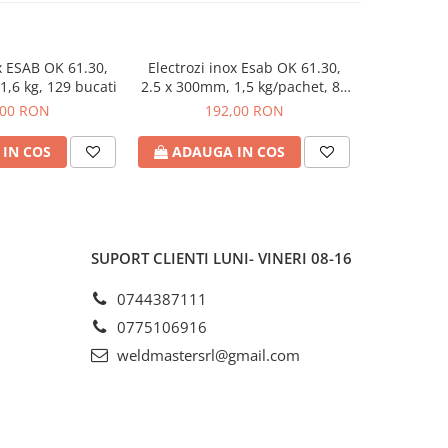
x ESAB OK 61.30,
Electrozi inox Esab OK 61.30,
1,6 kg, 129 bucati
2.5 x 300mm, 1,5 kg/pachet, 80
bucati
,00 RON
192,00 RON
IN COS
ADAUGA IN COS
SUPORT CLIENTI
LUNI- VINERI 08-16
0744387111
0775106916
weldmastersrl@gmail.com