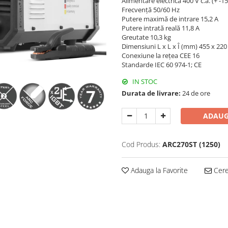
Alimentare electrică 400 V c.a. (+ -15%
Frecvență 50/60 Hz
Putere maximă de intrare 15,2 A
Putere intrată reală 11,8 A
Greutate 10,3 kg
Dimensiuni L x L x Î (mm) 455 x 220
Conexiune la rețea CEE 16
Standarde IEC 60 974-1; CE
IN STOC
Durata de livrare:
24 de ore
ADAUG
Cod Produs:
ARC270ST (1250)
Adauga la Favorite
Cere 