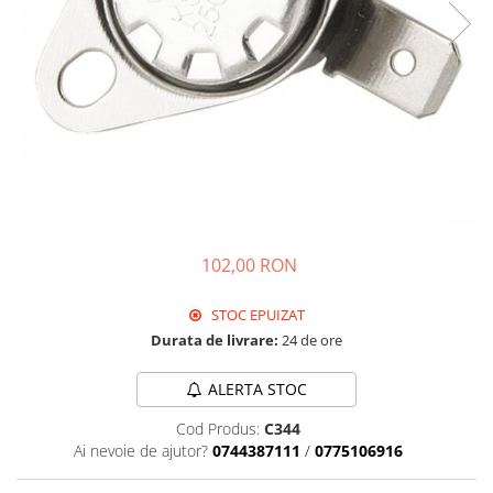
102,00 RON
STOC EPUIZAT
Durata de livrare:
24 de ore
ALERTA STOC
Cod Produs:
C344
Ai nevoie de ajutor?
0744387111
/
0775106916