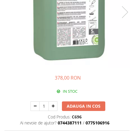
378,00 RON
IN STOC
ADAUGA IN COS
Cod Produs:
C696
Ai nevoie de ajutor?
0744387111
/
0775106916