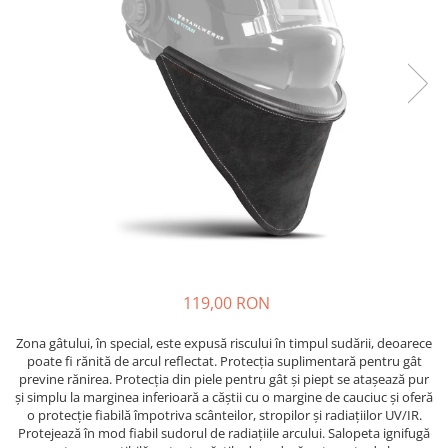
119,00 RON
Zona gâtului, în special, este expusă riscului în timpul sudării, deoarece
poate fi rănită de arcul reflectat. Protecția suplimentară pentru gât
previne rănirea. Protecția din piele pentru gât și piept se atașează pur
și simplu la marginea inferioară a căștii cu o margine de cauciuc și oferă
o protecție fiabilă împotriva scânteilor, stropilor și radiațiilor UV/IR.
Protejează în mod fiabil sudorul de radiațiile arcului. Salopeta ignifugă