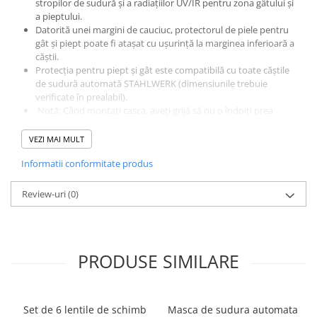
stropilor de sudură și a radiațiilor UV/IR pentru zona gâtului și
a pieptului.
Datorită unei margini de cauciuc, protectorul de piele pentru
gât și piept poate fi atașat cu ușurință la marginea inferioară a
căștii.
Protecția pentru piept și gât este compatibilă cu toate căștile
de sudură automată STAHLWERK (dimensiunile trebuie
verificate în prealabil).
Notă: Când montați casca, aveți grijă să nu o îndoiți prea
mult. Caseta/afișajul filtrului instalat în cască poate fi
deteriorat de presiune, tensiune sau torsiune.
VEZI MAI MULT
Informatii conformitate produs
Review-uri
(0)
Date tehnice
Model
Protecție din piele pentru piept și gât
PRODUSE SIMILARE
STAHLWERK
material
piele, cauciuc
Set de 6 lentile de schimb
Masca de sudura automata
dimensiuni
600 x 175 mm (L x Î)