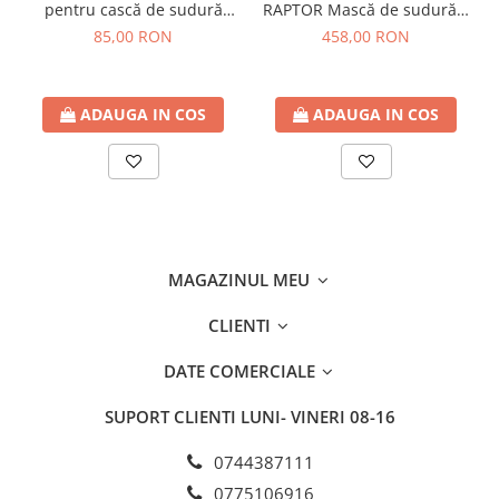
pentru cască de sudură
RAPTOR Mască de sudură 3
STAHLWERK RAPTOR,
în 1 cu lumină LED, redare
greutate
120 de grame
85,00 RON
458,00 RON
pentru interior și exterior |
culori adevărate, memorie
lentilă de protecție pentru
de lucru, întunecare
Kit livrare
sudură | lentilă pentru
automată DIN 4 la DIN 13 și
ADAUGA IN COS
ADAUGA IN COS
vizieră | lentile de protecție
1 x Protecție din piele pentru piept și gât STAHLWERK
clasa optică 1/1/1/2
EN ISO 16321 pentru
MAGAZINUL MEU
CLIENTI
DATE COMERCIALE
SUPORT CLIENTI
LUNI- VINERI 08-16
0744387111
0775106916