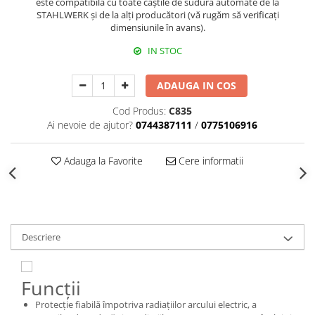
este compatibilă cu toate căștile de sudură automate de la
STAHLWERK și de la alți producători (vă rugăm să verificați
dimensiunile în avans).
IN STOC
ADAUGA IN COS
Cod Produs:
C835
Ai nevoie de ajutor?
0744387111
/
0775106916
Adauga la Favorite
Cere informatii
Descriere
Funcții
Protecție fiabilă împotriva radiațiilor arcului electric, a