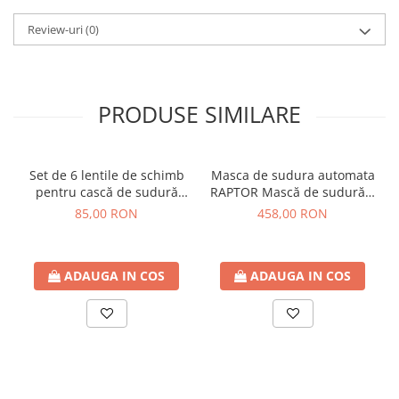
Review-uri
(0)
PRODUSE SIMILARE
Set de 6 lentile de schimb
Masca de sudura automata
pentru cască de sudură
RAPTOR Mască de sudură 3
STAHLWERK RAPTOR,
în 1 cu lumină LED, redare
85,00 RON
458,00 RON
pentru interior și exterior |
culori adevărate, memorie
lentilă de protecție pentru
de lucru, întunecare
sudură | lentilă pentru
automată DIN 4 la DIN 13 și
ADAUGA IN COS
ADAUGA IN COS
vizieră | lentile de protecție
clasa optică 1/1/1/2
EN ISO 16321 pentru