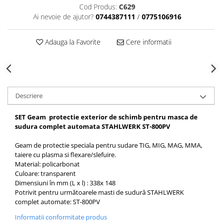
Echipamente de protectie
Cod Produs:
C629
Ai nevoie de ajutor?
0744387111
/
0775106916
Lichide, sprayuri sudura
Mese de sudura
Adauga la Favorite
Cere informatii
Pachete aparate sudura
Sarma sudura, baghete TIG,
electrozi sudura
Sarma sudura
Baghete sudura WIG (TIG)
Descriere
Electrozi sudura
SET Geam protectie exterior de schimb pentru masca de
Taiere sudare oxigaz
sudura complet automata STAHLWERK ST-800PV
Unitati de extragere a fumului
Geam de protectie speciala pentru sudare TIG, MIG, MAG, MMA,
taiere cu plasma si flexare/slefuire.
Material: policarbonat
Culoare: transparent
Dimensiuni în mm (L x l) : 338x 148
Potrivit pentru următoarele masti de sudură STAHLWERK
complet automate: ST-800PV
Informatii conformitate produs