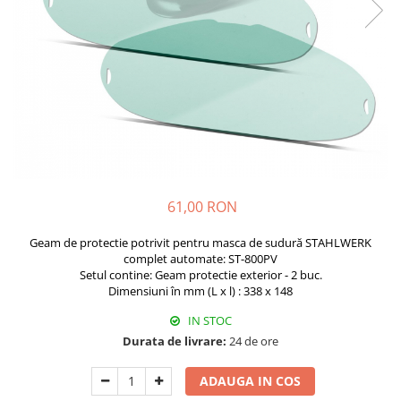
Pistolete sudura TIG/WIG
Aparate de taiere cu plasma
Incalzitoare, sobe cu ulei ars
Piese incalzitoare cu ulei ars MTM
Compresoare
Aparate de sudura industriale
Aparate de sudura laser
Aparate de tras tabla-tinichigerie
61,00 RON
auto
Aparate multifunctionale
Geam de protectie potrivit pentru masca de sudură STAHLWERK
complet automate: ST-800PV
Discuri abrazive, taiere, slefuire,
Setul contine: Geam protectie exterior - 2 buc.
polizare
Dimensiuni în mm (L x l) : 338 x 148
Discuri de polizare finisare
IN STOC
Discuri hibrid de slefuire polizare
Durata de livrare:
24 de ore
Discuri lamelare
ADAUGA IN COS
Dulapuri scule, carucioare de scule