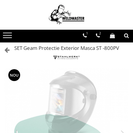
Toate Produsele
Aparate sudura MMA
1
2
Aparate de sudura fara gaz
Aparate de sudura MIG-MAG
SET Geam Protectie Exterior Masca ST -800PV
Aparate de sudura TIG-WIG
Aparate sudura aluminiu AC/DC
Masti de sudura cu cristale lichide
NOU
Accesorii sudura
Accesorii MIG MAG
Accesorii taiere cu plasma
Accesorii TIG/WIG
Butelii gaz
Consumabile, accesorii laser
Pistolete sudura MIG/MAG