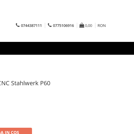
0744387111
0775106916
0,00
RON
CNC Stahlwerk P60
A IN COS