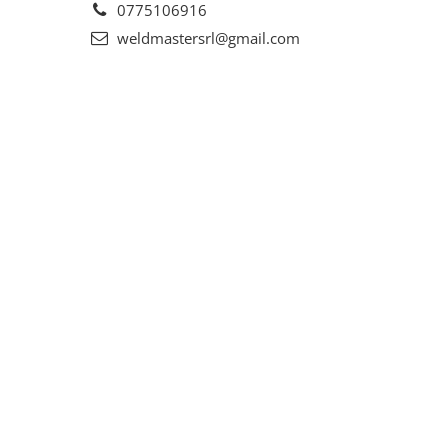
0775106916
weldmastersrl@gmail.com