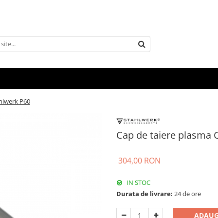
hlwerk P60
Cap de taiere plasma 
304,00 RON
IN STOC
Durata de livrare:
24 de ore
ADAUG