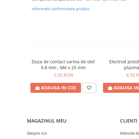
Echipamente de protectie
Informatii conformitate produs
Lichide, sprayuri sudura
Mese de sudura
Pachete aparate sudura
Sarma sudura, baghete TIG,
electrozi sudura
Sarma sudura
Baghete sudura WIG (TIG)
Duza de contact sarma de otel
Electrod pistol
0.8 mm , M6 x 25 mm
plasma
Electrozi sudura
2,50 RON
8,50 
Taiere sudare oxigaz
Unitati de extragere a fumului
ADAUGA IN COS
ADAUGA IN
MAGAZINUL MEU
CLIENTI
Despre noi
Metode de