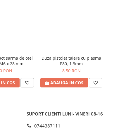
ct sarma de otel
Duza pistolet taiere cu plasma
Furtun gaz
 M6 x 28 mm
P80, 1.3mm
50 RON
8,50 RON
IN COS
ADAUGA IN COS
ADAU
SUPORT CLIENTI
LUNI- VINERI 08-16
0744387111