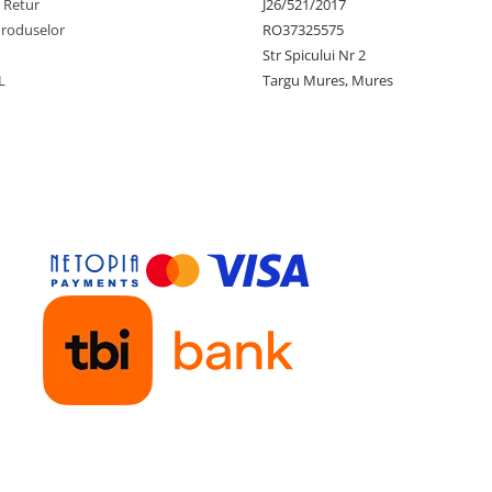
e Retur
J26/521/2017
Produselor
RO37325575
Str Spicului Nr 2
L
Targu Mures, Mures