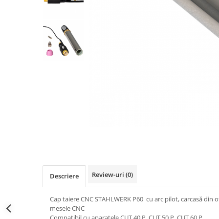
Pistolete sudura TIG/WIG
Aparate de taiere cu plasma
Incalzitoare, sobe cu ulei ars
Piese incalzitoare cu ulei ars MTM
Compresoare
Aparate de sudura industriale
Aparate de sudura laser
Aparate de tras tabla-tinichigerie
auto
Aparate multifunctionale
Discuri abrazive, taiere, slefuire,
polizare
Discuri de polizare finisare
Review-uri
(0)
Descriere
Discuri hibrid de slefuire polizare
Discuri lamelare
Cap taiere CNC STAHLWERK P60 cu arc pilot, carcasă din oțe
mesele CNC
Dulapuri scule, carucioare de scule
Compatibil cu aparatele CUT 40 P, CUT 50 P, CUT 60 P