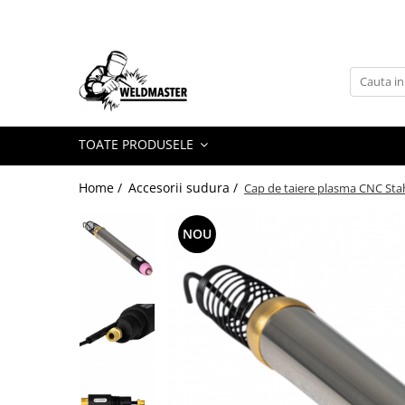
Toate Produsele
Aparate sudura MMA
Aparate de sudura fara gaz
Aparate de sudura MIG-MAG
TOATE PRODUSELE
Aparate de sudura TIG-WIG
Home /
Accesorii sudura /
Cap de taiere plasma CNC Sta
Aparate sudura aluminiu AC/DC
Masti de sudura cu cristale lichide
NOU
Accesorii sudura
Accesorii MIG MAG
Accesorii taiere cu plasma
Accesorii TIG/WIG
Butelii gaz
Consumabile, accesorii laser
Pistolete sudura MIG/MAG