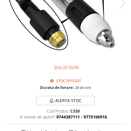
304,00 RON
STOC EPUIZAT
Durata de livrare:
24 de ore
ALERTA STOC
Cod Produs:
C330
Ai nevoie de ajutor?
0744387111
/
0775106916