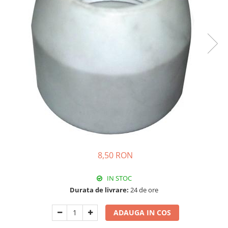
Pistolete sudura TIG/WIG
Aparate de taiere cu plasma
Incalzitoare, sobe cu ulei ars
Piese incalzitoare cu ulei ars MTM
Compresoare
Aparate de sudura industriale
Aparate de sudura laser
Aparate de tras tabla-tinichigerie
auto
Aparate multifunctionale
Discuri abrazive, taiere, slefuire,
8,50 RON
polizare
Discuri de polizare finisare
IN STOC
Discuri hibrid de slefuire polizare
Durata de livrare:
24 de ore
Discuri lamelare
ADAUGA IN COS
Dulapuri scule, carucioare de scule