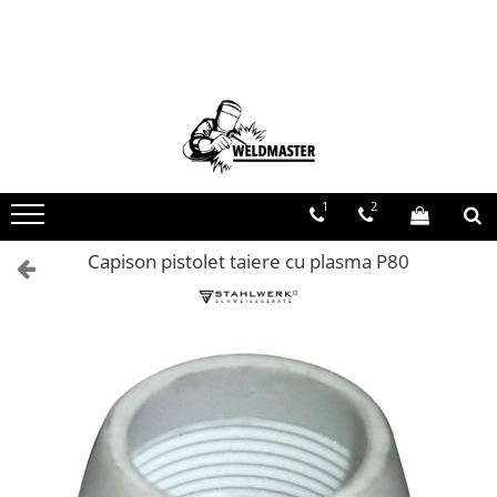
Toate Produsele
Aparate sudura MMA
Aparate de sudura fara gaz
Aparate de sudura MIG-MAG
Aparate de sudura TIG-WIG
1
2
Aparate sudura aluminiu AC/DC
Capison pistolet taiere cu plasma P80
Masti de sudura cu cristale lichide
Accesorii sudura
Accesorii MIG MAG
Accesorii taiere cu plasma
Accesorii TIG/WIG
Butelii gaz
Consumabile, accesorii laser
Pistolete sudura MIG/MAG