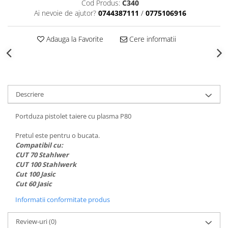
Cod Produs:
C340
Echipamente de protectie
Ai nevoie de ajutor?
0744387111
/
0775106916
Lichide, sprayuri sudura
Mese de sudura
Adauga la Favorite
Cere informatii
Pachete aparate sudura
Sarma sudura, baghete TIG,
electrozi sudura
Sarma sudura
Descriere
Baghete sudura WIG (TIG)
Electrozi sudura
Portduza pistolet taiere cu plasma P80
Taiere sudare oxigaz
Pretul este pentru o bucata.
Unitati de extragere a fumului
Compatibil cu:
CUT 70 Stahlwer
CUT 100 Stahlwerk
Cut 100 Jasic
Cut 60 Jasic
Informatii conformitate produs
Review-uri
(0)