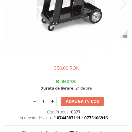
356,00 RON
IN STOC
Durata de livrare:
24 de ore
ADAUGA IN COS
Cod Produs:
C377
Ai nevoie de ajutor?
0744387111
/
0775106916