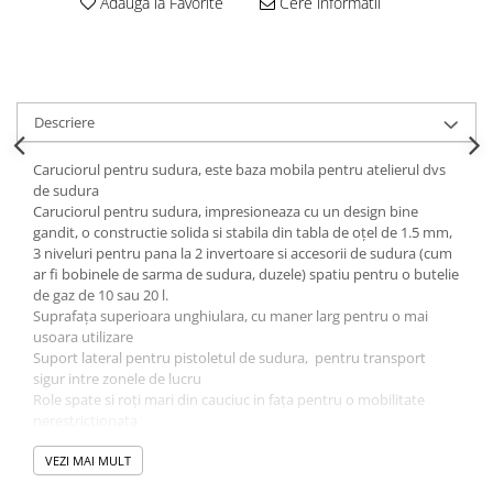
Adauga la Favorite
Cere informatii
Descriere
Caruciorul pentru sudura, este baza mobila pentru atelierul dvs
de sudura
Caruciorul pentru sudura, impresioneaza cu un design bine
gandit, o constructie solida si stabila din tabla de oțel de 1.5 mm,
3 niveluri pentru pana la 2 invertoare si accesorii de sudura (cum
ar fi bobinele de sarma de sudura, duzele) spatiu pentru o butelie
de gaz de 10 sau 20 l.
Suprafața superioara unghiulara, cu maner larg pentru o mai
usoara utilizare
Suport lateral pentru pistoletul de sudura, pentru transport
sigur intre zonele de lucru
Role spate si roți mari din cauciuc in fața pentru o mobilitate
nerestricționata
Spre deosebire de piesele de auto-asamblare grele, in mare parte
scumpe, care trebuie mai intai taiate si sudate din greu, caruciorul
VEZI MAI MULT
pentru sudura poate fi asamblat in doar 20 de minute!