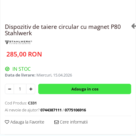
Dispozitiv de taiere circular cu magnet P80
Stahlwerk
285,00 RON
IN STOC
Data de livrare:
Miercuri, 15.04.2026
Adauga in cos
Cod Produs:
C331
Ai nevoie de ajutor?
0744387111
/
0775106916
Adauga la Favorite
Cere informatii