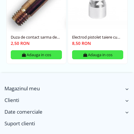
Duza de contact sarma de
Electrod pistolet taiere cu
otel 0.8 mm , M6 x 25 mm
plasma P80
2,50 RON
8,50 RON
Adauga in cos
Adauga in cos
Magazinul meu
Clienti
Date comerciale
Suport clienti