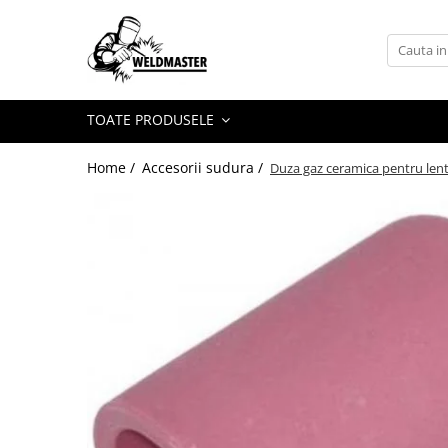
Toate Produsele
Aparate sudura MMA
TOATE PRODUSELE
Aparate de sudura fara gaz
Aparate de sudura MIG-MAG
Home /
Accesorii sudura /
Duza gaz ceramica pentru lent
Aparate de sudura TIG-WIG
Aparate sudura aluminiu AC/DC
Masti de sudura cu cristale lichide
Accesorii sudura
Accesorii MIG MAG
Accesorii taiere cu plasma
Accesorii TIG/WIG
Butelii gaz
Consumabile, accesorii laser
Pistolete sudura MIG/MAG