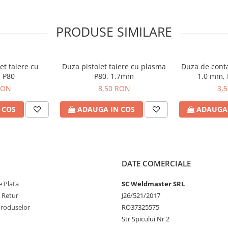
PRODUSE SIMILARE
et taiere cu
Duza pistolet taiere cu plasma
Duza de conta
 P80
P80, 1.7mm
1.0 mm,
RON
8,50 RON
3,
 COS
ADAUGA IN COS
ADAUGA 
DATE COMERCIALE
 Plata
SC Weldmaster SRL
e Retur
J26/521/2017
Produselor
RO37325575
Str Spicului Nr 2