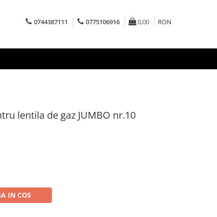
0744387111
0775106916
0,00
RON
tru lentila de gaz JUMBO nr.10
A IN COS