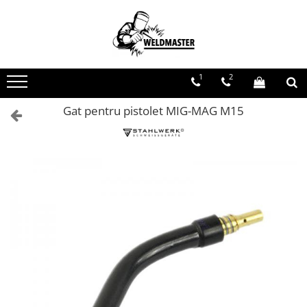
Toate Produsele
Aparate sudura MMA
1
2
Aparate de sudura fara gaz
Aparate de sudura MIG-MAG
Gat pentru pistolet MIG-MAG M15
Aparate de sudura TIG-WIG
Aparate sudura aluminiu AC/DC
Masti de sudura cu cristale lichide
Accesorii sudura
Accesorii MIG MAG
Accesorii taiere cu plasma
Accesorii TIG/WIG
Butelii gaz
Consumabile, accesorii laser
Pistolete sudura MIG/MAG