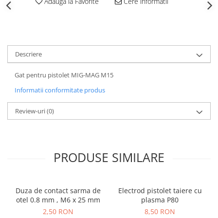
Adauga la Favorite
Cere informatii
Echipamente de protectie
Lichide, sprayuri sudura
Mese de sudura
Pachete aparate sudura
Descriere
Sarma sudura, baghete TIG,
electrozi sudura
Gat pentru pistolet MIG-MAG M15
Sarma sudura
Informatii conformitate produs
Baghete sudura WIG (TIG)
Electrozi sudura
Review-uri
(0)
Taiere sudare oxigaz
Unitati de extragere a fumului
PRODUSE SIMILARE
Duza de contact sarma de
Electrod pistolet taiere cu
otel 0.8 mm , M6 x 25 mm
plasma P80
2,50 RON
8,50 RON