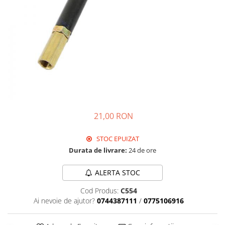
Pistolete sudura TIG/WIG
Aparate de taiere cu plasma
Incalzitoare, sobe cu ulei ars
Piese incalzitoare cu ulei ars MTM
Compresoare
Aparate de sudura industriale
Aparate de sudura laser
Aparate de tras tabla-tinichigerie
21,00 RON
auto
Aparate multifunctionale
STOC EPUIZAT
Discuri abrazive, taiere, slefuire,
Durata de livrare:
24 de ore
polizare
Discuri de polizare finisare
ALERTA STOC
Discuri hibrid de slefuire polizare
Cod Produs:
C554
Ai nevoie de ajutor?
0744387111
/
0775106916
Discuri lamelare
Dulapuri scule, carucioare de scule