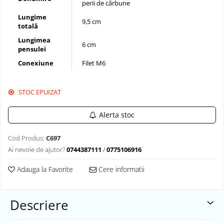
perii de cărbune
Lungime
9,5 cm
totală
Lungimea
6 cm
pensulei
Conexiune
Filet M6
STOC EPUIZAT
Alerta stoc
Cod Produs:
C697
Ai nevoie de ajutor?
0744387111
/
0775106916
Adauga la Favorite
Cere informatii
Descriere