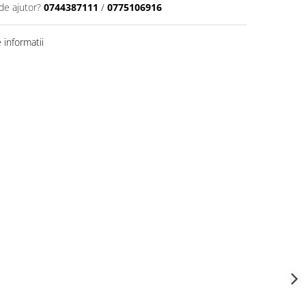
de ajutor?
0744387111
/
0775106916
informatii