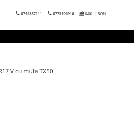
0744387111
0775106916
0,00
RON
 SR17 V cu mufa TX50