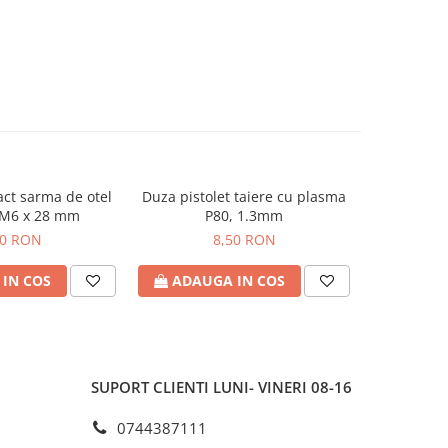
ct sarma de otel
Duza pistolet taiere cu plasma
Furtun gaz
 M6 x 28 mm
P80, 1.3mm
50 RON
8,50 RON
IN COS
ADAUGA IN COS
ADAU
SUPORT CLIENTI
LUNI- VINERI 08-16
0744387111