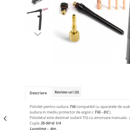
Pistolete sudura TIG/WIG
Aparate de taiere cu plasma
Incalzitoare, sobe cu ulei ars
Piese incalzitoare cu ulei ars MTM
Compresoare
Aparate de sudura industriale
Aparate de sudura laser
Aparate de tras tabla-tinichigerie
auto
Aparate multifunctionale
Discuri abrazive, taiere, slefuire,
polizare
Review-uri
(0)
Descriere
Discuri de polizare finisare
Pistolet pentru sudura
TIG
compatibil cu aparatele de sudu
Discuri hibrid de slefuire polizare
sudura in mediu protector de argon (
TIG - DC
).
Discuri lamelare
Pistoletul este destinat sudarii TIG cu amorsare manuala - 
Cupla
35-50+G 1/4
Dulapuri scule, carucioare de scule
L
ungime - 4m.