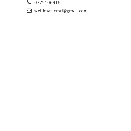
0775106916
weldmastersrl@gmail.com