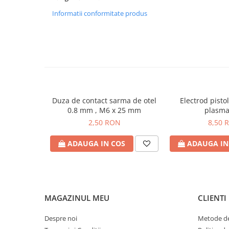
Echipamente de protectie
Informatii conformitate produs
Lichide, sprayuri sudura
Mese de sudura
Pachete aparate sudura
Sarma sudura, baghete TIG,
electrozi sudura
Sarma sudura
Baghete sudura WIG (TIG)
Duza de contact sarma de otel
Electrod pistol
0.8 mm , M6 x 25 mm
plasma
Electrozi sudura
2,50 RON
8,50 
Taiere sudare oxigaz
Unitati de extragere a fumului
ADAUGA IN COS
ADAUGA IN
MAGAZINUL MEU
CLIENTI
Despre noi
Metode de