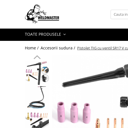
Toate Produsele
Aparate sudura MMA
TOATE PRODUSELE
Aparate de sudura fara gaz
Aparate de sudura MIG-MAG
Home /
Accesorii sudura /
Pistolet TIG cu ventil SR17 V 
Aparate de sudura TIG-WIG
Aparate sudura aluminiu AC/DC
Masti de sudura cu cristale lichide
Accesorii sudura
Accesorii MIG MAG
Accesorii taiere cu plasma
Accesorii TIG/WIG
Butelii gaz
Consumabile, accesorii laser
Pistolete sudura MIG/MAG