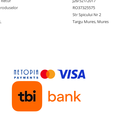
e Retur
J26/521/2017
Produselor
RO37325575
Str Spicului Nr 2
L
Targu Mures, Mures