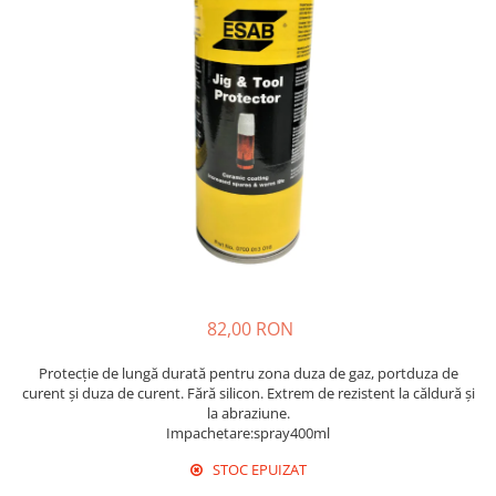
Pistolete sudura TIG/WIG
Aparate de taiere cu plasma
Incalzitoare, sobe cu ulei ars
Piese incalzitoare cu ulei ars MTM
Compresoare
Aparate de sudura industriale
Aparate de sudura laser
Aparate de tras tabla-tinichigerie
auto
Aparate multifunctionale
Discuri abrazive, taiere, slefuire,
82,00 RON
polizare
Discuri de polizare finisare
Protecție de lungă durată pentru zona duza de gaz, portduza de
curent și duza de curent. Fără silicon. Extrem de rezistent la căldură și
Discuri hibrid de slefuire polizare
la abraziune.
Impachetare:spray400ml
Discuri lamelare
STOC EPUIZAT
Dulapuri scule, carucioare de scule