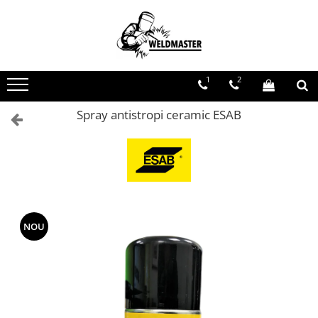
Toate Produsele
Aparate sudura MMA
1
2
Aparate de sudura fara gaz
Aparate de sudura MIG-MAG
Spray antistropi ceramic ESAB
Aparate de sudura TIG-WIG
Aparate sudura aluminiu AC/DC
Masti de sudura cu cristale lichide
Accesorii sudura
Accesorii MIG MAG
NOU
Accesorii taiere cu plasma
Accesorii TIG/WIG
Butelii gaz
Consumabile, accesorii laser
Pistolete sudura MIG/MAG