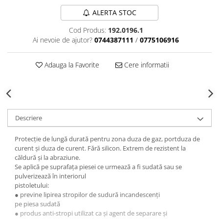
Echipamente de protectie
ALERTA STOC
Lichide, sprayuri sudura
Mese de sudura
Cod Produs:
192.0196.1
Ai nevoie de ajutor?
0744387111
/
0775106916
Pachete aparate sudura
Sarma sudura, baghete TIG,
electrozi sudura
Adauga la Favorite
Cere informatii
Sarma sudura
Baghete sudura WIG (TIG)
Electrozi sudura
Descriere
Taiere sudare oxigaz
Unitati de extragere a fumului
Protecție de lungă durată pentru zona duza de gaz, portduza de
curent și duza de curent. Fără silicon. Extrem de rezistent la
căldură și la abraziune.
Se aplică pe suprafața piesei ce urmează a fi sudată sau se
pulverizează în interiorul
pistoletului:
● previne lipirea stropilor de sudură incandescenți
pe piesa sudată
● produs anti-stropi utilizat ca și agent de separare și