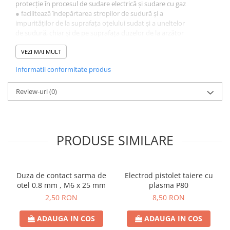
protecție în procesul de sudare electrică și sudare cu gaz
● facilitează îndepărtarea stropilor de sudură și a
impurităților de la suprafața oțelului sudat și a uneltelor
de sudură, chiar și de pe suprafața duzelor de la arzător
● ușurează eliminarea carbonului și previne formarea
acestuia pe suprafața duzelor și difuzorului de la pistolet
VEZI MAI MULT
● îmbunătățește considerabil eficiența și ciclul de viață
Informatii conformitate produs
al echipamentului.
Review-uri
(0)
PRODUSE SIMILARE
Duza de contact sarma de
Electrod pistolet taiere cu
otel 0.8 mm , M6 x 25 mm
plasma P80
2,50 RON
8,50 RON
ADAUGA IN COS
ADAUGA IN COS