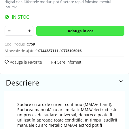
digital clar. Diferitele moduri pot fi setate rapid folosind meniul
intuitiv.
IN STOC
Adauga in cos
Cod Produs:
C759
Ai nevoie de ajutor?
0744387111
/
0775106916
Adauga la Favorite
Cere informatii
Descriere
Sudare cu arc de curent continuu (MMA/e-hand).
Sudarea manuală cu arc metalic MMA/electrod este
un proces de sudare universal, deoarece poate fi
utilizat în aproape toate condițiile. În timpul sudării
manuale cu arc metalic MMA/electrod pot fi