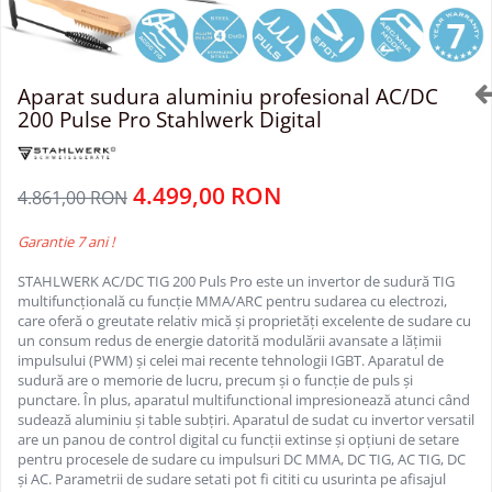
Aparat sudura aluminiu profesional AC/DC
200 Pulse Pro Stahlwerk Digital
4.499,00 RON
4.861,00 RON
Garantie 7 ani !
STAHLWERK AC/DC TIG 200 Puls Pro este un invertor de sudură TIG
multifuncțională cu funcție MMA/ARC pentru sudarea cu electrozi,
care oferă o greutate relativ mică și proprietăți excelente de sudare cu
un consum redus de energie datorită modulării avansate a lățimii
impulsului (PWM) și celei mai recente tehnologii IGBT. Aparatul de
sudură are o memorie de lucru, precum și o funcție de puls și
punctare. În plus, aparatul multifunctional impresionează atunci când
sudează aluminiu și table subțiri. Aparatul de sudat cu invertor versatil
are un panou de control digital cu funcții extinse și opțiuni de setare
pentru procesele de sudare cu impulsuri DC MMA, DC TIG, AC TIG, DC
și AC. Parametrii de sudare setati pot fi cititi cu usurinta pe afisajul