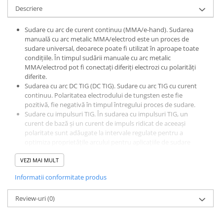
Descriere
Sudare cu arc de curent continuu (MMA/e-hand). Sudarea
manuală cu arc metalic MMA/electrod este un proces de
sudare universal, deoarece poate fi utilizat în aproape toate
condițiile. În timpul sudării manuale cu arc metalic
MMA/electrod pot fi conectați diferiți electrozi cu polarități
diferite.
Sudarea cu arc DC TIG (DC TIG). Sudare cu arc TIG cu curent
continuu. Polaritatea electrodului de tungsten este fie
pozitivă, fie negativă în timpul întregului proces de sudare.
Sudare cu impulsuri TIG. În sudarea cu impulsuri TIG, un
curent de bază și un curent de impuls ridicat de aceeași
polaritate sunt adăugate la intervale regulate pentru a
optimiza proprietățile arcului pentru aplicațiile de sudare
dorite. Acest lucru evită riscul de ardere în materialele subțiri
VEZI MAI MULT
și reduce deformarea materialului cauzată de căldură.
Sudarea cu arc AC TIG (AC TIG). Sudarea cu arc TIG cu curent
Informatii conformitate produs
alternativ. Polaritatea electrodului alternează între pozitiv și
negativ pe parcursul întregului proces de sudare. Folosit în
Review-uri
principal pentru sudarea aluminiului și aliajelor de aluminiu.
(0)
Sudare cu impulsuri AC TIG. În sudarea cu impulsuri AC TIG,
modurile de impuls și curent alternativ sunt amestecate,