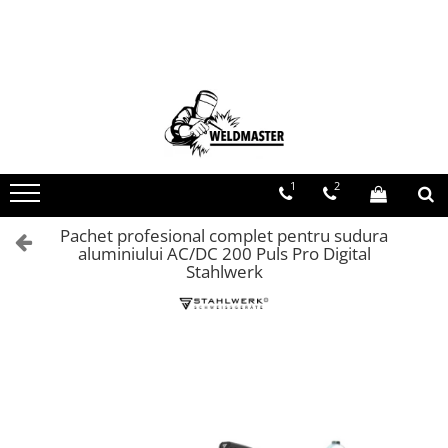
Toate Produsele
Aparate sudura MMA
Aparate de sudura fara gaz
Aparate de sudura MIG-MAG
Aparate de sudura TIG-WIG
1
2
Aparate sudura aluminiu AC/DC
Pachet profesional complet pentru sudura
Masti de sudura cu cristale lichide
aluminiului AC/DC 200 Puls Pro Digital
Accesorii sudura
Stahlwerk
Accesorii MIG MAG
Accesorii taiere cu plasma
Accesorii TIG/WIG
Butelii gaz
Consumabile, accesorii laser
Pistolete sudura MIG/MAG