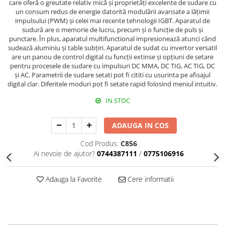
care oferă o greutate relativ mică și proprietăți excelente de sudare cu
Echipamente de protectie
un consum redus de energie datorită modulării avansate a lățimii
Lichide, sprayuri sudura
impulsului (PWM) și celei mai recente tehnologii IGBT. Aparatul de
sudură are o memorie de lucru, precum și o funcție de puls și
Mese de sudura
punctare. În plus, aparatul multifunctional impresionează atunci când
Pachete aparate sudura
sudează aluminiu și table subțiri. Aparatul de sudat cu invertor versatil
Sarma sudura, baghete TIG,
are un panou de control digital cu funcții extinse și opțiuni de setare
pentru procesele de sudare cu impulsuri DC MMA, DC TIG, AC TIG, DC
electrozi sudura
și AC. Parametrii de sudare setati pot fi cititi cu usurinta pe afisajul
Sarma sudura
digital clar. Diferitele moduri pot fi setate rapid folosind meniul intuitiv.
Baghete sudura WIG (TIG)
IN STOC
Electrozi sudura
ADAUGA IN COS
Taiere sudare oxigaz
Unitati de extragere a fumului
Cod Produs:
C856
Ai nevoie de ajutor?
0744387111
/
0775106916
Adauga la Favorite
Cere informatii