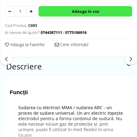
Adauga in cos
Cod Produs:
C693
Ai nevoie de ajutor?
0744387111
/
0775106916
Adauga la Favorite
Cere informatii
Descriere
Funcții
Sudarea cu electrozi MMA / sudarea ARC - un
proces de sudare universal. Un arc electric topește
electrodul pentru a forma cordonul de sudură. Nu
este necesar niciun gaz de protecție și, prin
urmare, poate fi utilizat în mod flexibil în orice
locație.