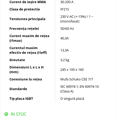
Curent de ieșire MMA
30-200 A
Clasa de protectie
IP21S
230 V AC (+-15%) / 1 ~
Tensiunea principala
(monofazat)
Frecvența rețelei
50/60 Hz
Curent maxim de rețea
40,3A
(I1max)
Curentul maxim
13,3A
efectiv de rețea (I1eff)
Greutate
3,2 kg
Dimensiuni L x L x H
245 x 100 x 160
(mm)
Conexiune la rețea
Mufa Schuko CEE 7/7
IEC 60974-1; EN 60974-10
Standarde
(Clasa A)
Tip placa IGBT
O singură placă
IN STOC