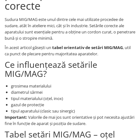
corecte
Pistolete sudura TIG/WIG
Aparate de taiere cu plasma
Sudura MIG/MAG este unul dintre cele mai utilizate procedee de
sudare, atât în ateliere mici, cât și în industrie. Setările corecte ale
Incalzitoare, sobe cu ulei ars
aparatului sunt esențiale pentru a obține un cordon curat, o penetrare
Piese incalzitoare cu ulei ars MTM
bună și o stropire minimă.
Compresoare
În acest articol găsești un
tabel orientativ de setări MIG/MAG
, util
Aparate de sudura industriale
ca punct de plecare pentru majoritatea aparatelor.
Aparate de sudura laser
Ce influențează setările
Aparate de tras tabla-tinichigerie
MIG/MAG?
auto
Aparate multifunctionale
grosimea materialului
Discuri abrazive, taiere, slefuire,
diametrul sârmei
polizare
tipul materialului (oțel, inox)
gazul de protecție
Discuri de polizare finisare
tipul aparatului (clasic sau sinergic)
Discuri hibrid de slefuire polizare
Important:
Valorile de mai jos sunt orientative și pot necesita ajustări
fine în funcție de aparat și poziția de sudare.
Discuri lamelare
Tabel setări MIG/MAG – oțel
Dulapuri scule, carucioare de scule