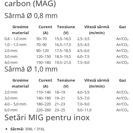
carbon (MAG)
Echipamente de protectie
Lichide, sprayuri sudura
Sârmă Ø 0,8 mm
Mese de sudura
Pachete aparate sudura
Grosime
Curent
Tensiune
Viteză sârmă
Gaz
material
(A)
(V)
(m/min)
Sarma sudura, baghete TIG,
0,8 – 1,0 mm
50–70
15,5–16,5
2,5–3,5
Ar/CO₂
electrozi sudura
1,0 – 1,5 mm
70–90
16,5–17,5
3,5–4,5
Ar/CO₂
Sarma sudura
2,0 mm
90–120
17,5–18,5
4,5–6,0
Ar/CO₂
Baghete sudura WIG (TIG)
3,0 mm
120–150
18,5–19,5
6,0–7,5
Ar/CO₂
4,0 mm
150–180
19,5–21,0
7,5–9,0
Ar/CO₂
Electrozi sudura
Sârmă Ø 1,0 mm
Taiere sudare oxigaz
Grosime
Curent
Tensiune
Viteză sârmă
Gaz
Unitati de extragere a fumului
material
(A)
(V)
(m/min)
2,0 mm
110–140
18–19
4,0–5,5
Ar/CO₂
3,0 mm
140–180
19–21
5,5–7,0
Ar/CO₂
4,0 – 5,0 mm
180–220
21–23
7,0–9,0
Ar/CO₂
6,0 mm
220–260
23–25
9,0–11,0
Ar/CO₂
Setări MIG pentru inox
Sârmă:
308L / 316L