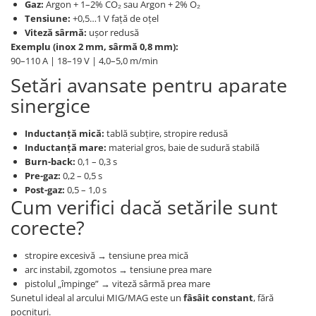
Gaz:
Argon + 1–2% CO₂ sau Argon + 2% O₂
Tensiune:
+0,5…1 V față de oțel
Viteză sârmă:
ușor redusă
Exemplu (inox 2 mm, sârmă 0,8 mm):
90–110 A | 18–19 V | 4,0–5,0 m/min
Setări avansate pentru aparate
sinergice
Inductanță mică:
tablă subțire, stropire redusă
Inductanță mare:
material gros, baie de sudură stabilă
Burn-back:
0,1 – 0,3 s
Pre-gaz:
0,2 – 0,5 s
Post-gaz:
0,5 – 1,0 s
Cum verifici dacă setările sunt
corecte?
stropire excesivă → tensiune prea mică
arc instabil, zgomotos → tensiune prea mare
pistolul „împinge” → viteză sârmă prea mare
Sunetul ideal al arcului MIG/MAG este un
fâsâit constant
, fără
pocnituri.