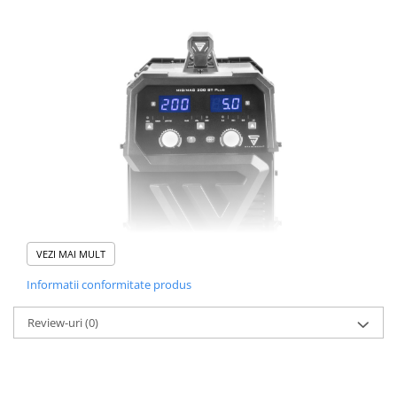
VEZI MAI MULT
Informatii conformitate produs
Review-uri
(0)
MIG MAG - sudare cu arc metalic cu gaz în curent continuu
(DC). Sudarea se poate efectua cu gaze inactive/inerte (MIG,