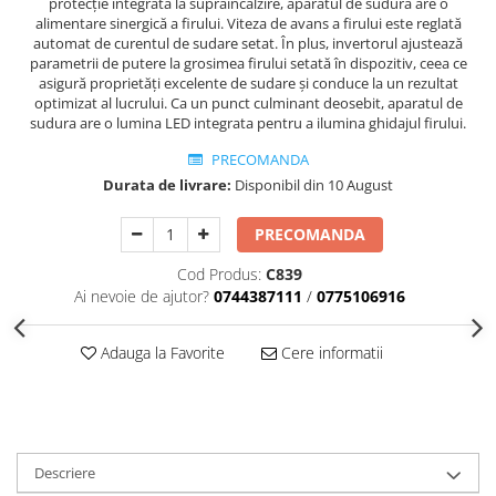
protecție integrată la supraîncălzire, aparatul de sudură are o
alimentare sinergică a firului. Viteza de avans a firului este reglată
automat de curentul de sudare setat. În plus, invertorul ajustează
parametrii de putere la grosimea firului setată în dispozitiv, ceea ce
asigură proprietăți excelente de sudare și conduce la un rezultat
optimizat al lucrului. Ca un punct culminant deosebit, aparatul de
sudura are o lumina LED integrata pentru a ilumina ghidajul firului.
PRECOMANDA
Durata de livrare:
Disponibil din 10 August
PRECOMANDA
Cod Produs:
C839
Ai nevoie de ajutor?
0744387111
/
0775106916
Adauga la Favorite
Cere informatii
Descriere