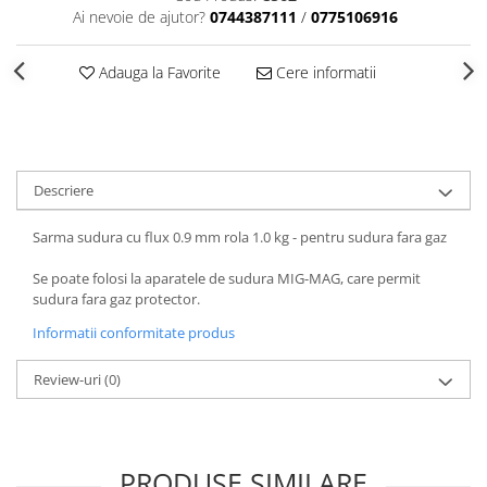
Echipamente de protectie
Ai nevoie de ajutor?
0744387111
/
0775106916
Lichide, sprayuri sudura
Mese de sudura
Adauga la Favorite
Cere informatii
Pachete aparate sudura
Sarma sudura, baghete TIG,
electrozi sudura
Sarma sudura
Descriere
Baghete sudura WIG (TIG)
Sarma sudura cu flux 0.9 mm rola 1.0 kg - pentru sudura fara gaz
Electrozi sudura
Taiere sudare oxigaz
Se poate folosi la aparatele de sudura MIG-MAG, care permit
sudura fara gaz protector.
Unitati de extragere a fumului
Informatii conformitate produs
Review-uri
(0)
PRODUSE SIMILARE