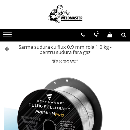
Toate Produsele
Aparate sudura MMA
1
2
Aparate de sudura fara gaz
Aparate de sudura MIG-MAG
Sarma sudura cu flux 0.9 mm rola 1.0 kg -
pentru sudura fara gaz
Aparate de sudura TIG-WIG
Aparate sudura aluminiu AC/DC
Masti de sudura cu cristale lichide
Accesorii sudura
Accesorii MIG MAG
Accesorii taiere cu plasma
Accesorii TIG/WIG
Butelii gaz
Consumabile, accesorii laser
Pistolete sudura MIG/MAG