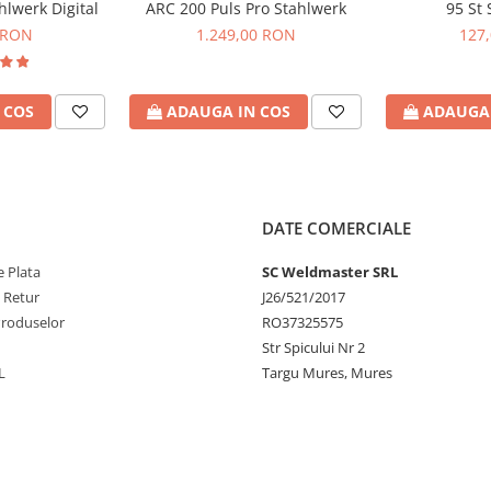
lwerk Digital
ARC 200 Puls Pro Stahlwerk
95 St 
 RON
1.249,00 RON
127
90 mm
 COS
ADAUGA IN COS
ADAUGA 
DATE COMERCIALE
 Plata
SC Weldmaster SRL
e Retur
J26/521/2017
Produselor
RO37325575
Str Spicului Nr 2
L
Targu Mures, Mures