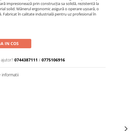
ară impresionează prin construcția sa solidă, rezistentă la
terial solid. Mânerul ergonomic asigură o operare ușoară, o
 Fabricat în calitate industrială pentru uz profesional în
A IN COS
 ajutor?
0744387111
/
0775106916
informatii