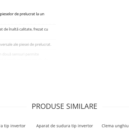
pieselor de prelucrat la un
t de înaltă calitate, frezat cu
versale ale piesei de prelucrat.
 în două sensuri permite
i și secțiuni transversale ale
ție bună și o manipulare
 industrie, comerț și bricolaj.
PRODUSE SIMILARE
a tip invertor
Aparat de sudura tip invertor
Clema unghiul