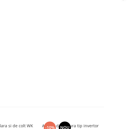
ara si de colt WK
Aparat de sudura tip invertor
Clema ungh
-10%
NOU
NOU