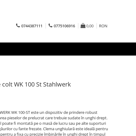
0744387111
0775106916
0,00
RON
 colt WK 100 St Stahlwerk
ERK WK 100-ST este un dispozitiv de prindere robust
xarea pieselor de prelucrat care trebuie sudate în unghi drept.
 poate fi montată pe o masă de lucru sau pe alte suporturi
găurilor cu fante frezate. Clema unghiulară este ideală pentru
 pentru a fixa cu precizie îmbinările în unghi drept în timpul