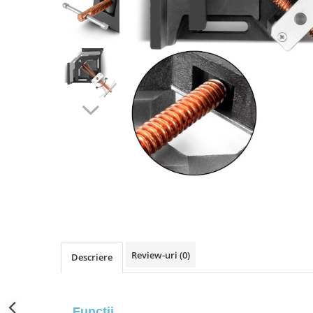
Pistolete sudura TIG/WIG
Aparate de taiere cu plasma
Incalzitoare, sobe cu ulei ars
Piese incalzitoare cu ulei ars MTM
Compresoare
Aparate de sudura industriale
Aparate de sudura laser
Aparate de tras tabla-tinichigerie
auto
Aparate multifunctionale
Discuri abrazive, taiere, slefuire,
polizare
Discuri de polizare finisare
Review-uri
(0)
Discuri hibrid de slefuire polizare
Descriere
Discuri lamelare
Dulapuri scule, carucioare de scule
Funcții