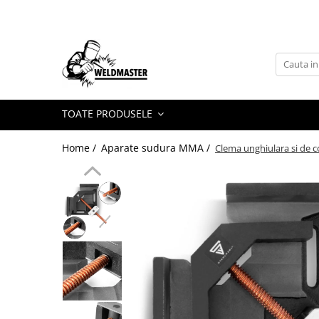
Toate Produsele
Aparate sudura MMA
Aparate de sudura fara gaz
Aparate de sudura MIG-MAG
TOATE PRODUSELE
Aparate de sudura TIG-WIG
Home /
Aparate sudura MMA /
Clema unghiulara si de c
Aparate sudura aluminiu AC/DC
Masti de sudura cu cristale lichide
Accesorii sudura
Accesorii MIG MAG
Accesorii taiere cu plasma
Accesorii TIG/WIG
Butelii gaz
Consumabile, accesorii laser
Pistolete sudura MIG/MAG