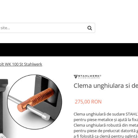
olt WK 100 St Stahlwerk
Clema unghiulara si de
275,00 RON
Clema unghiulară de sudare STAHLW
pentru piese metalice și ajută la fi
Clema unghiulară robustă din metal
pentru piese de prelucrat datorită 
a fi folosită ca clemă pentru oglintă