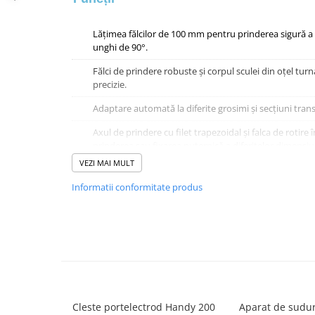
Echipamente de protectie
Lichide, sprayuri sudura
Lățimea fălcilor de 100 mm pentru prinderea sigură a 
Mese de sudura
unghi de 90°.
Pachete aparate sudura
Fălci de prindere robuste și corpul sculei din oțel turna
Sarma sudura, baghete TIG,
precizie.
electrozi sudura
Adaptare automată la diferite grosimi și secțiuni trans
Sarma sudura
Axul de prindere cu filet trapezoidal și falca de rotire
Baghete sudura WIG (TIG)
prinderea sau fixarea puternică a diferitelor dimensiun
Electrozi sudura
piesei de prelucrat.
VEZI MAI MULT
Taiere sudare oxigaz
Mânerul ergonomic asigură o operare ușoară, o senza
Informatii conformitate produs
Unitati de extragere a fumului
sigură.
Fabricat în calitate industrială pentru uz profesional în
Date tehnice
Latimea maxilarului
100 mm
Cleste portelectrod Handy 200
Aparat de sudur