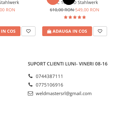
Stahlwerk
ARC 160 MD Stahlwerk
90 
,00 RON
610,00 RON
549,00 RON
1
IN COS
ADAUGA IN COS
ADAU
SUPORT CLIENTI
LUNI- VINERI 08-16
0744387111
0775106916
weldmastersrl@gmail.com