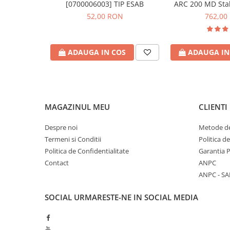
[0700006003] TIP ESAB
Domeniu de prindere max.
ARC 200 MD Stah
100 mm
52,00 RON
762,00
Unghi
90° grade
Dimensiuni (L x l x H)
220 x 220 x 
greutate
8,7 kg
ADAUGA IN COS
ADAUGA IN
MAGAZINUL MEU
CLIENTI
Despre noi
Metode de
Termeni si Conditii
Politica d
Politica de Confidentialitate
Garantia 
Contact
ANPC
ANPC - SA
SOCIAL
URMARESTE-NE IN SOCIAL MEDIA