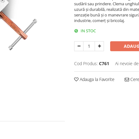
sudării sau prindere. Clema unghiul
uzură și durabilă, realizată din ma
senzație bună și o manevrare sigură.
industrie, comerț și bricolaj.
IN STOC
ADAUG
Cod Produs:
C761
Ai nevoie de
Adauga la Favorite
Cere 