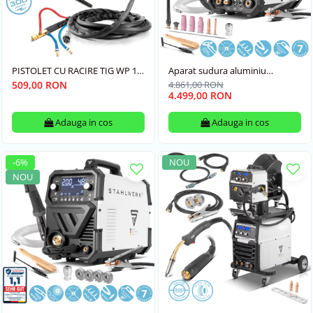
PISTOLET CU RACIRE TIG WP 18
Aparat sudura aluminiu
5MT STAHLWERK
profesional AC/DC 200 Pulse
509,00 RON
4.861,00 RON
Pro Stahlwerk Digital
4.499,00 RON
Adauga in cos
Adauga in cos
-6%
NOU
NOU