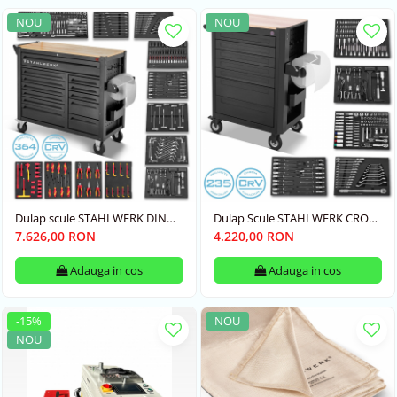
NOU
NOU
Dulap scule STAHLWERK DINO
Dulap Scule STAHLWERK CROW
echipat cu 364 de scule
echipat cu 235 de scule
7.626,00 RON
4.220,00 RON
Adauga in cos
Adauga in cos
-15%
NOU
NOU