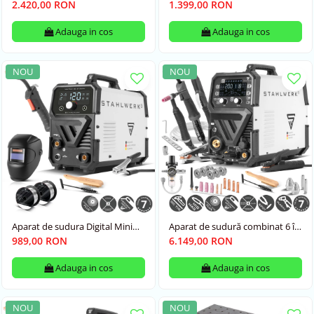
Master Air Stahlwerk
160 Stahlwerk Pachet
2.420,00 RON
1.399,00 RON
Adauga in cos
Adauga in cos
NOU
NOU
Aparat de sudura Digital Mini
Aparat de sudură combinat 6 în
Flux 120 Stahlwerk pachet
1 STAHLWERK CTM-250 Puls
989,00 RON
6.149,00 RON
Pro, 200 A | Funcție puls |
Alimentare sinergică a sârmei |
Adauga in cos
Adauga in cos
Plasma 45 A CUT | TIG | MIG
MAG | PULS | MMA | FLUX
NOU
NOU