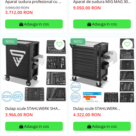
Aparat sudura profesional cu 4
Aparat de sudura MIG MAG 300
role av. STAHLWERK MIG/MAG
Pro Invertor IGBT complet
3.966,00 RON
9.050,00 RON
200 Puls Pro Syergic Digital
sinergic cu 300 A si functie de
3.712,00 RON
impuls Sistem de sudura
combinat 3 in 1 MIG MAG |
Adauga in cos
Adauga in cos
MMA | Lift-TIG
NOU
NOU
Dulap scule STAHLWERK SHARK
Dulap scule STAHLWERK
echipat cu 235 de scule
PHOENIX echipat cu 262 de
3.966,00 RON
4.322,00 RON
scule
Adauga in cos
Adauga in cos