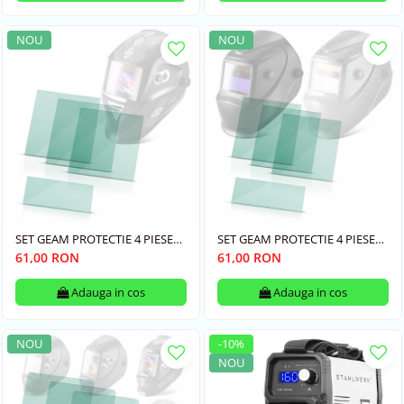
NOU
NOU
SET GEAM PROTECTIE 4 PIESE
SET GEAM PROTECTIE 4 PIESE
ST 550 L
ST 450 R/RC
61,00 RON
61,00 RON
Adauga in cos
Adauga in cos
NOU
-10%
NOU