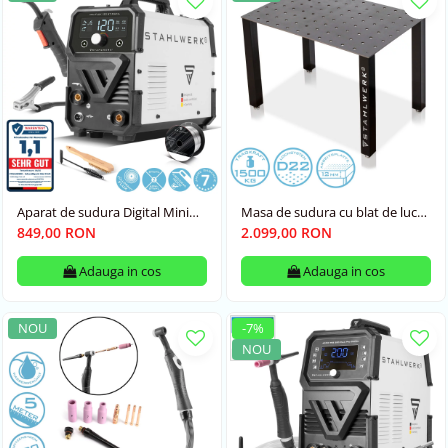
Aparat de sudura Digital Mini
Masa de sudura cu blat de lucru
Flux 120 Stahlwerk
solid de 12 mm, capacitate de
849,00 RON
2.099,00 RON
încărcare până la 1,5 t,
Stahlwerk
Adauga in cos
Adauga in cos
NOU
-7%
NOU