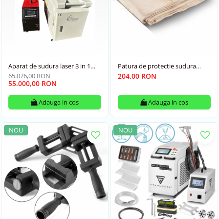
Aparat de sudura laser 3 in 1
Patura de protectie sudura
WL2000 Doublewobbler
200x200 cm din fibra de sticla
65.076,00 RON
204,00 RON
Stahlwerk
55.000,00 RON
Adauga in cos
Adauga in cos
NOU
NOU