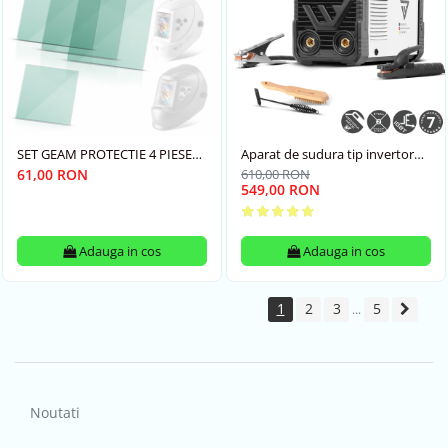
SET GEAM PROTECTIE 4 PIESE
Aparat de sudura tip invertor
ST 900 X,900 XTC, ST 950 XB,
ARC 160 MD Stahlwerk
61,00 RON
610,00 RON
XW, XC
549,00 RON
Adauga in cos
Adauga in cos
1
2
3
5
...
Noutati