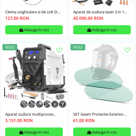
Clema unghiulara si de colt DW
Aparat de sudura laser 3 in 1
90 St Stahlwerk
Stahlwerk WCD- 1500w Laser
127,00 RON
45.000,00 RON
Pro
Adauga in cos
Adauga in cos
NOU
NOU
Aparat sudura multiproces
SET Geam Protectie Exterior
Stahlwerk MTM 200 ST 200A TIG
Masca ST -800PV
3.151,00 RON
61,00 RON
+ MIG / MAG + MMA
Adauga in cos
Adauga in cos