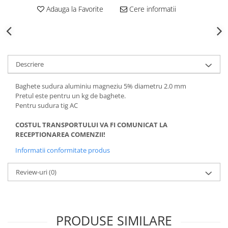
Echipamente de protectie
Adauga la Favorite
Cere informatii
Lichide, sprayuri sudura
Mese de sudura
Pachete aparate sudura
Sarma sudura, baghete TIG,
Descriere
electrozi sudura
Sarma sudura
Baghete sudura aluminiu magneziu 5% diametru 2.0 mm
Pretul este pentru un kg de baghete.
Baghete sudura WIG (TIG)
Pentru sudura tig AC
Electrozi sudura
COSTUL TRANSPORTULUI VA FI COMUNICAT LA
Taiere sudare oxigaz
RECEPTIONAREA COMENZII!
Unitati de extragere a fumului
Informatii conformitate produs
Review-uri
(0)
PRODUSE SIMILARE