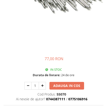
Pistolete sudura TIG/WIG
Aparate de taiere cu plasma
Incalzitoare, sobe cu ulei ars
Piese incalzitoare cu ulei ars MTM
Compresoare
Aparate de sudura industriale
Aparate de sudura laser
Aparate de tras tabla-tinichigerie
auto
77,00 RON
Aparate multifunctionale
IN STOC
Discuri abrazive, taiere, slefuire,
polizare
Durata de livrare:
24 de ore
Discuri de polizare finisare
ADAUGA IN COS
Discuri hibrid de slefuire polizare
Cod Produs:
55070
Discuri lamelare
Ai nevoie de ajutor?
0744387111
/
0775106916
Dulapuri scule, carucioare de scule