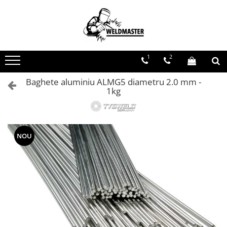
Toate Produsele
Aparate sudura MMA
1
2
Aparate de sudura fara gaz
Aparate de sudura MIG-MAG
Baghete aluminiu ALMG5 diametru 2.0 mm -
1kg
Aparate de sudura TIG-WIG
Aparate sudura aluminiu AC/DC
Masti de sudura cu cristale lichide
Accesorii sudura
NOU
Accesorii MIG MAG
Accesorii taiere cu plasma
Accesorii TIG/WIG
Butelii gaz
Consumabile, accesorii laser
Pistolete sudura MIG/MAG